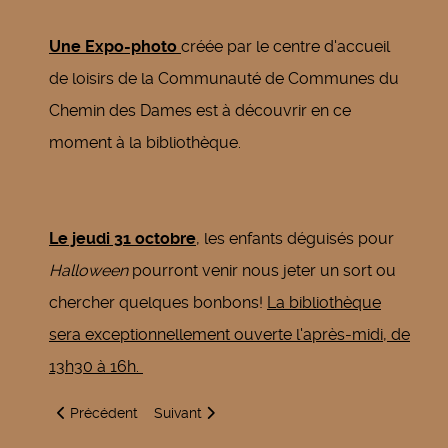
Une Expo-photo
créée par le centre d'accueil
de loisirs de la Communauté de Communes du
Chemin des Dames est à découvrir en ce
moment à la bibliothèque.
Le jeudi 31 octobre
, les enfants déguisés pour
Halloween
pourront venir nous jeter un sort ou
chercher quelques bonbons!
La bibliothèque
sera exceptionnellement ouverte l'après-midi, de
13h30 à 16h.
Article précédent : Médiathèque - L'essentiel du mois de 
Article suivant : Concert gratuit
Précédent
Suivant