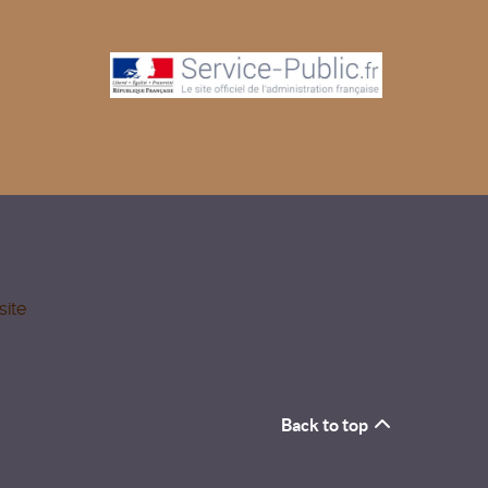
site
Back to top