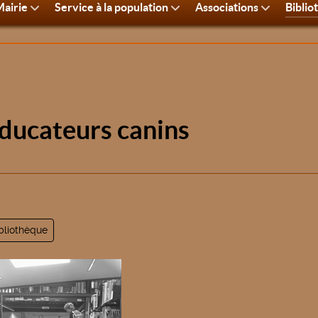
airie
Service à la population
Associations
Biblio
ducateurs canins
bliothèque