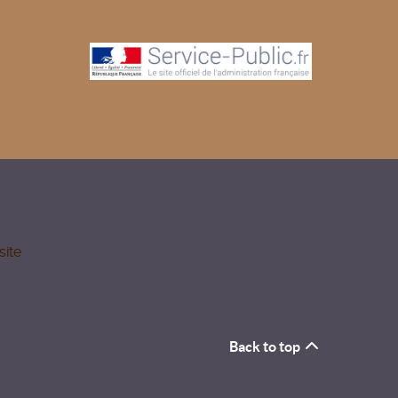
site
Back to top