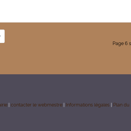
Page 6 s
irie
|
contacter le webmestre
|
Informations légales
|
Plan du 