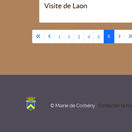
Visite de Laon
1
2
3
4
5
6
© Mairie de Corbény :
Contacter la ma