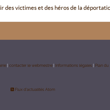
r des victimes et des héros de la déportati
irie
|
contacter le webmestre
|
Informations légales
|
Plan du 
Flux d'actualités Atom