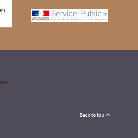
on
site
Back to top