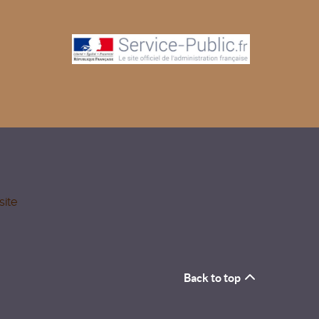
site
Back to top