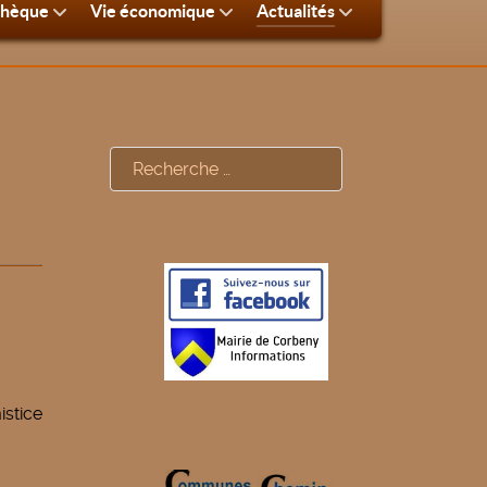
thèque
Vie économique
Actualités
Rechercher
istice