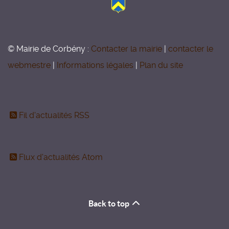
© Mairie de Corbény :
Contacter la mairie
|
contacter le
webmestre
|
Informations légales
|
Plan du site
Fil d'actualités RSS
Flux d'actualités Atom
Back to top