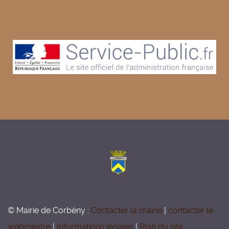
© Mairie de Corbény :
Contacter la mairie
|
contacter le
webmestre
|
Informations légales
|
Plan du site