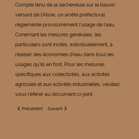
Compte tenu de la sécheresse sur le bassin
versant de l'Aisne, un arrêté préfectoral
réglemente provisoirement l'usage de l'eau.
Conernant les mesures générales, les
particuliers sont invités, individuellement, à
réaliser des économies d'eau dans tous les
usages qu'ils en font. Pour les mesures
spécifiques aux collectivités, aux activités
agricoles et aux activités industrielles, veuillez
vous référer au document ci-joint.
Article précédent : Stratégie de dépistage COVID-19
Article suivant : Victoire du 8 mai 1945
Précédent
Suivant