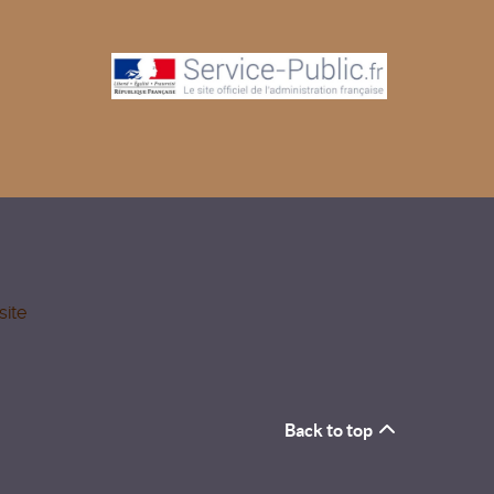
site
Back to top