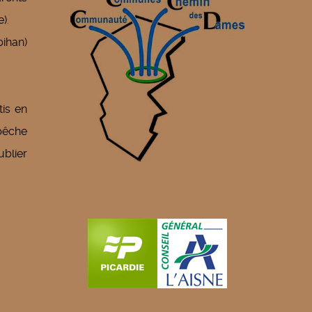
).
bihan)
tis en
 pêche
ublier