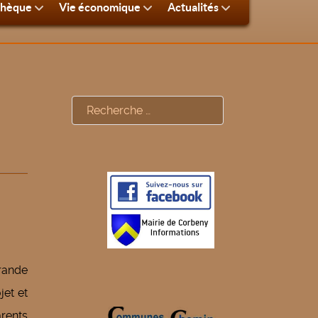
thèque
Vie économique
Actualités
Rechercher
rande
jet et
arents