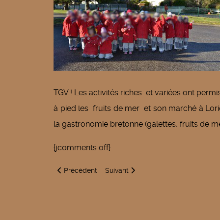
TGV ! Les activités riches et variées ont permis
à pied les fruits de mer et son marché à Lorie
la gastronomie bretonne (galettes, fruits de mer
{jcomments off}
Article précédent : Rencontre de danse
Article suivant : Accro branches
Précédent
Suivant