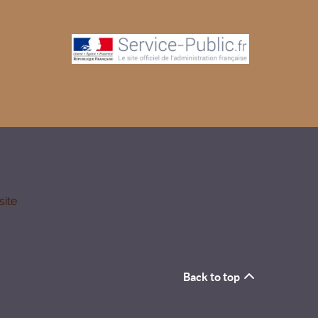
site
Back to top