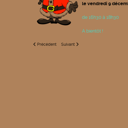
le vendredi 9 décem
de 16h30 à 18h30
A bientôt !
Article précédent : Ecole Guillaume Apollinaire - R
Article suivant : Téléthon - Ecole Gu
Précédent
Suivant