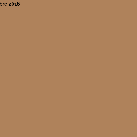
bre 2016
entrée scolaire
illaume Apollinaire