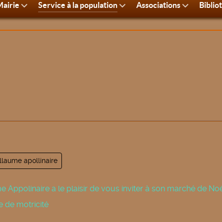
airie
Service à la population
Associations
Biblio
llaume apollinaire
e Appolinaire a le plaisir de vous inviter à son marché de Noë
e de motricité