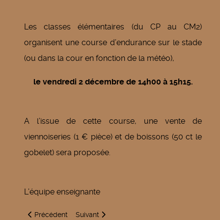
Les classes élémentaires (du CP au CM2)
organisent une course d’endurance sur le stade
(ou dans la cour en fonction de la météo),
le vendredi 2 décembre de 14h00 à 15h15.
A l’issue de cette course, une vente de
viennoiseries (1 € pièce) et de boissons (50 ct le
gobelet) sera proposée.
L’équipe enseignante
Article précédent : Marché de Noël
Article suivant : Expo-vente « Chez nous, che
Précédent
Suivant