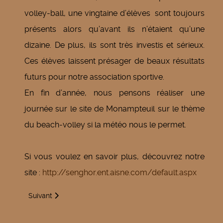
volley-ball, une vingtaine d’élèves sont toujours
présents alors qu’avant ils n’étaient qu’une
dizaine. De plus, ils sont très investis et sérieux.
Ces élèves laissent présager de beaux résultats
futurs pour notre association sportive.
En fin d’année, nous pensons réaliser une
journée sur le site de Monampteuil sur le thème
du beach-volley si la météo nous le permet.
Si vous voulez en savoir plus, découvrez notre
site :
http://senghor.ent.aisne.com/default.aspx
Article suivant : Bilan des résultats de l’année scolaire aux
Suivant