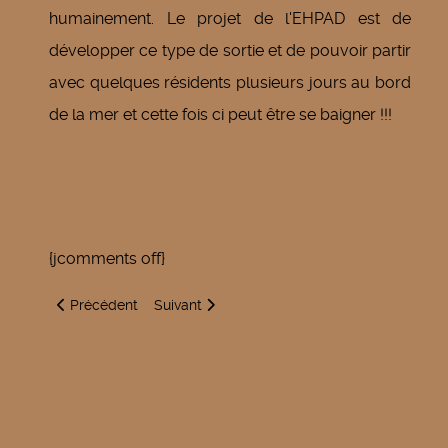
humainement. Le projet de l'EHPAD est de
développer ce type de sortie et de pouvoir partir
avec quelques résidents plusieurs jours au bord
de la mer et cette fois ci peut être se baigner !!!
{jcomments off}
Article précédent : Mot du Maire
Article suivant : Rénovation RD1044 route de
Précédent
Suivant