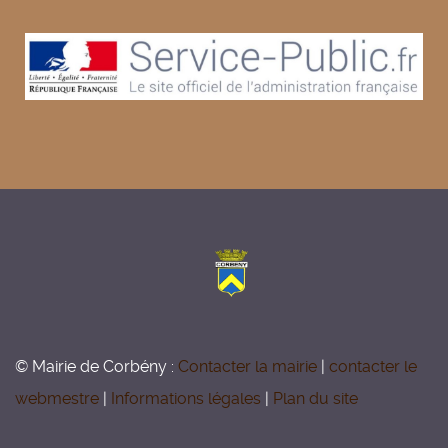
© Mairie de Corbény :
Contacter la mairie
|
contacter le
webmestre
|
Informations légales
|
Plan du site