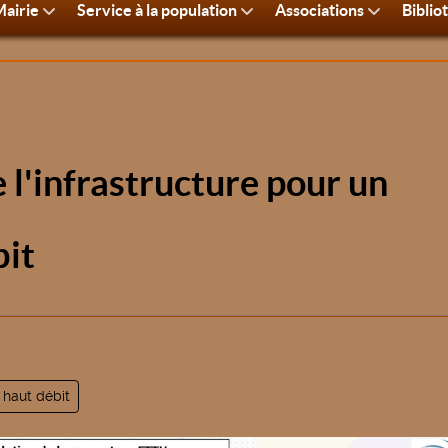
airie
Service à la population
Associations
Biblio
 l'infrastructure pour un
bit
 haut débit