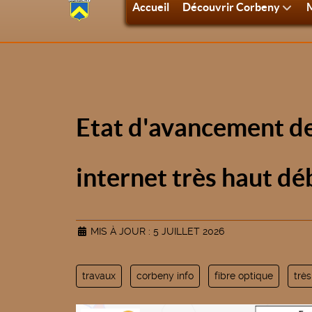
Accueil
Découvrir Corbeny
M
Etat d'avancement de
internet très haut dé
MIS À JOUR : 5 JUILLET 2026
travaux
corbeny info
fibre optique
très