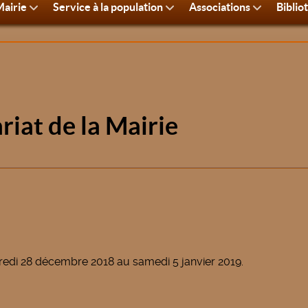
airie
Service à la population
Associations
Biblio
riat de la Mairie
dredi 28 décembre 2018 au samedi 5 janvier 2019.
ucture pour un internet très haut débit
 préfectoral pour le département de l'Aisne