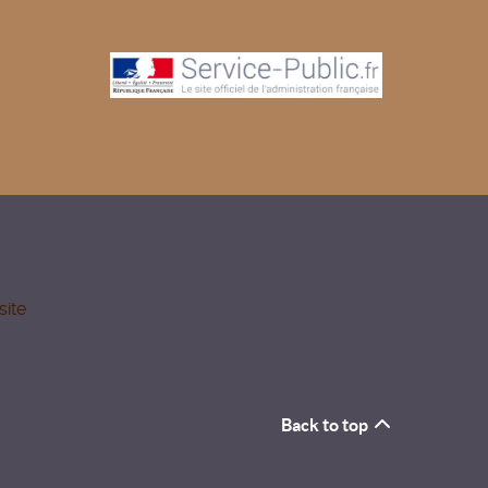
site
Back to top