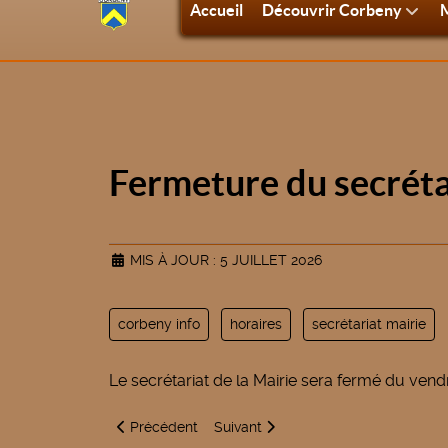
Accueil
Découvrir Corbeny
M
Fermeture du secréta
MIS À JOUR : 5 JUILLET 2026
corbeny info
horaires
secrétariat mairie
Le secrétariat de la Mairie sera fermé du ven
Article précédent : Etat d'avancement de l'infrastr
Article suivant : Nouvel an - Arrêté
Précédent
Suivant