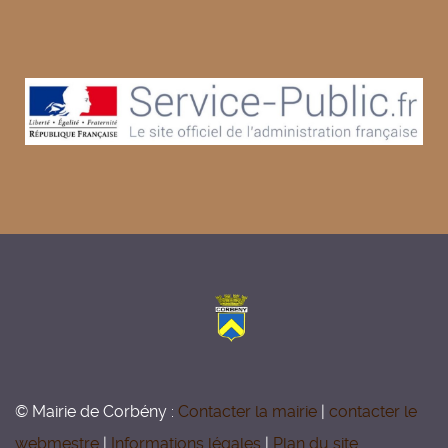
© Mairie de Corbény :
Contacter la mairie
|
contacter le
webmestre
|
Informations légales
|
Plan du site