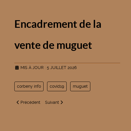
Encadrement de la
vente de muguet
MIS À JOUR : 5 JUILLET 2026
corbeny info
covid19
muguet
Article précédent : Reprise des collectes des ordures mén
Article suivant : Masques
Précédent
Suivant