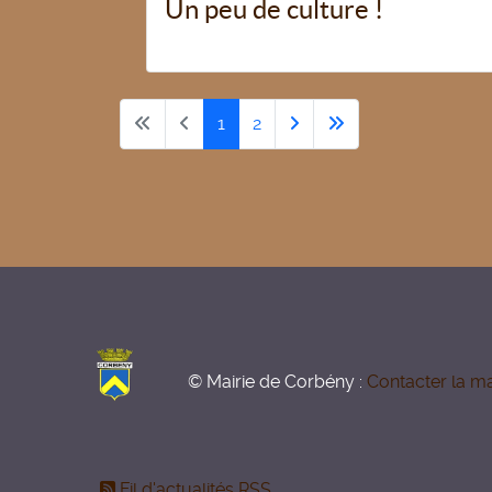
Un peu de culture !
1
2
© Mairie de Corbény :
Contacter la ma
Fil d'actualités RSS