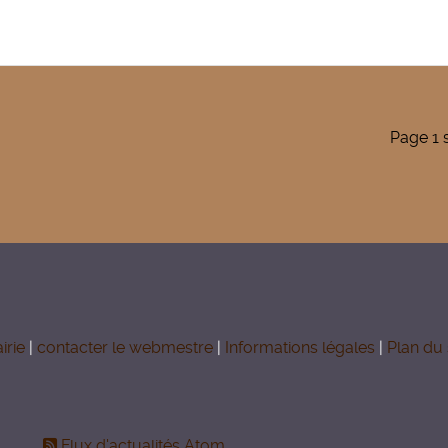
Page 1 
irie
|
contacter le webmestre
|
Informations légales
|
Plan du 
Flux d'actualités Atom