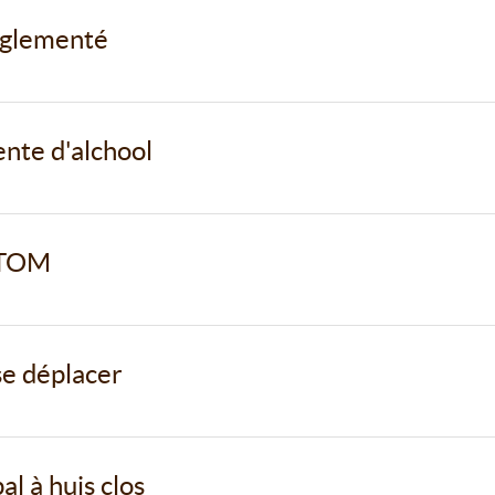
réglementé
ente d'alchool
RTOM
se déplacer
l à huis clos