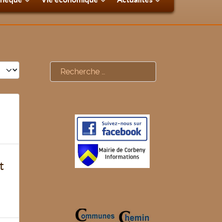
#
Rechercher
t