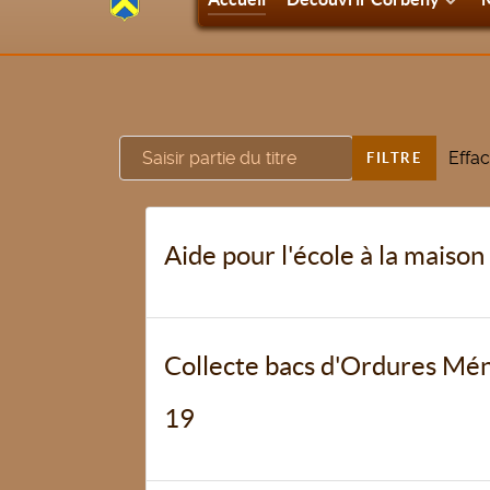
Saisir partie du titre
Effac
FILTRE
Aide pour l'école à la maison
Collecte bacs d'Ordures Ména
19