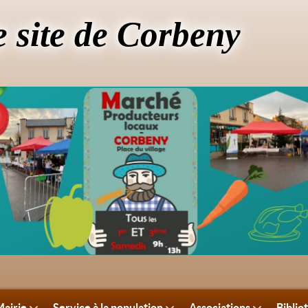
e site de Corbeny
airie
Service à la population
Associations
Biblio