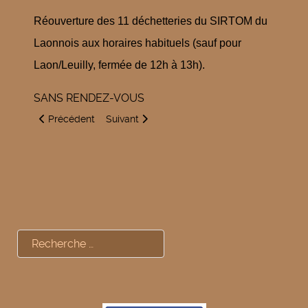
Réouverture des 11 déchetteries du SIRTOM du
Laonnois aux horaires habituels (sauf pour
Laon/Leuilly, fermée de 12h à 13h).
SANS RENDEZ-VOUS
Article précédent : Mairie : fermeture estivale
Article suivant : Cérémonie du 8 Mai : messa
Précédent
Suivant
Rechercher