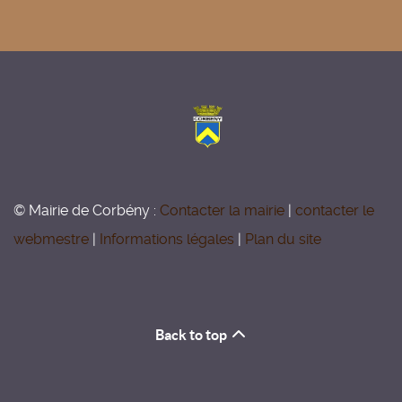
© Mairie de Corbény :
Contacter la mairie
|
contacter le
webmestre
|
Informations légales
|
Plan du site
Back to top