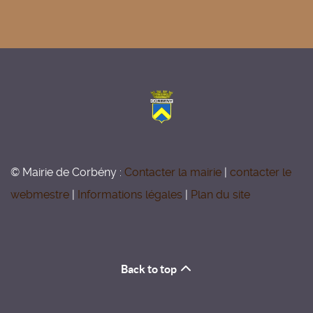
© Mairie de Corbény :
Contacter la mairie
|
contacter le
webmestre
|
Informations légales
|
Plan du site
Back to top