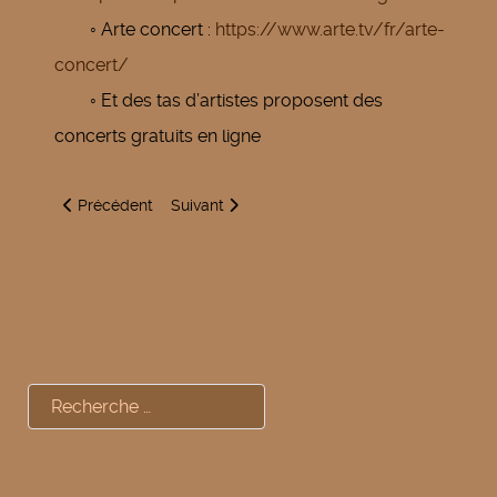
◦ Arte concert :
https://www.arte.tv/fr/arte-
concert/
◦ Et des tas d’artistes proposent des
concerts gratuits en ligne
Article précédent : Covid-19 - Accès au vivier réglementé
Article suivant : Covid-19 et fermeture des 
Précédent
Suivant
Rechercher