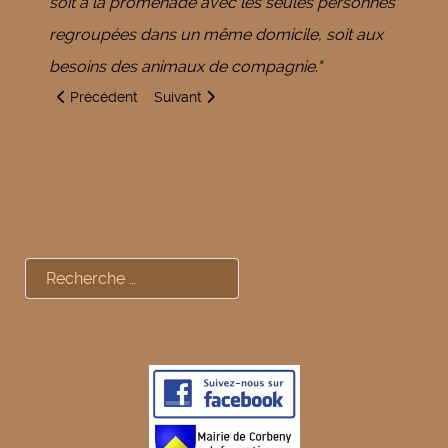
soit à la promenade avec les seules personnes
regroupées dans un même domicile, soit aux
besoins des animaux de compagnie."
Article précédent : Covid-19 - Message de STIRTOM
Article suivant : Un peu de culture !
Précédent
Suivant
Rechercher