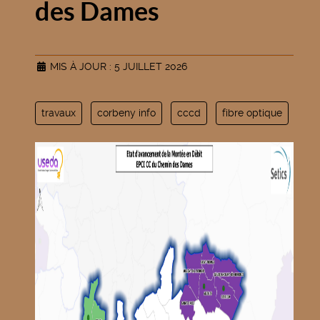
des Dames
MIS À JOUR : 5 JUILLET 2026
travaux
corbeny info
cccd
fibre optique