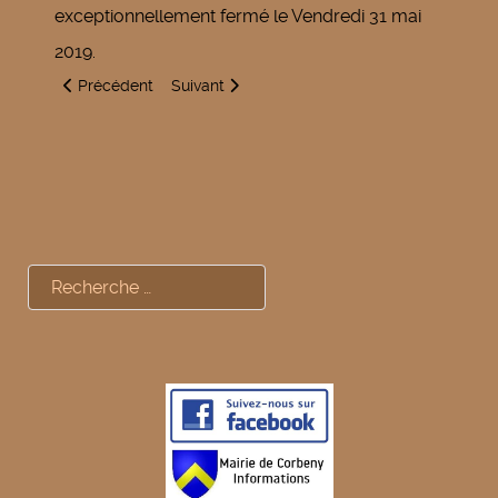
exceptionnellement fermé le Vendredi 31 mai
2019.
Article précédent : Nouveaux horaires permanents du secréta
Article suivant : Information - la Poste - Bien vi
Précédent
Suivant
Rechercher