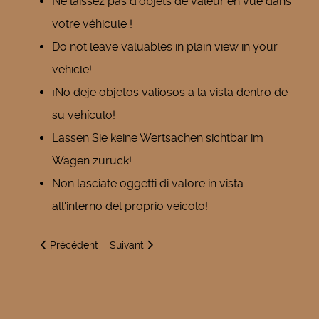
Ne laissez pas d'objets de valeur en vue dans
votre véhicule !
Do not leave valuables in plain view in your
vehicle!
¡No deje objetos valiosos a la vista dentro de
su vehículo!
Lassen Sie keine Wertsachen sichtbar im
Wagen zurück!
Non lasciate oggetti di valore in vista
all'interno del proprio veicolo!
Article précédent : Témoins-Victimes de cambriolage
Article suivant : STIRTOM - Horaire de coll
Précédent
Suivant