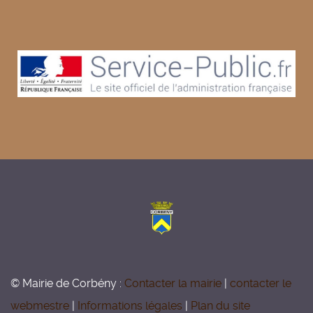
© Mairie de Corbény :
Contacter la mairie
|
contacter le
webmestre
|
Informations légales
|
Plan du site