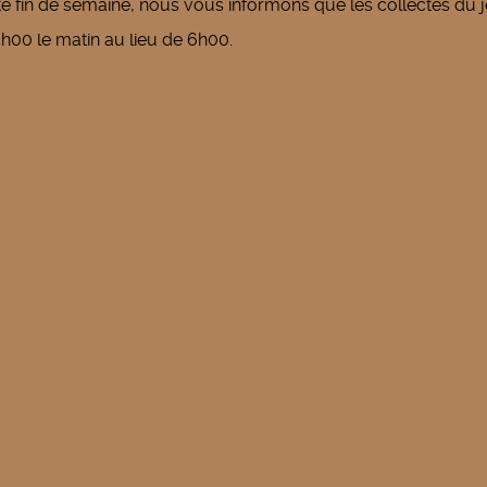
e fin de semaine, nous vous informons que les collectes du 
5h00 le matin au lieu de 6h00.
e
Carlos Jeudy