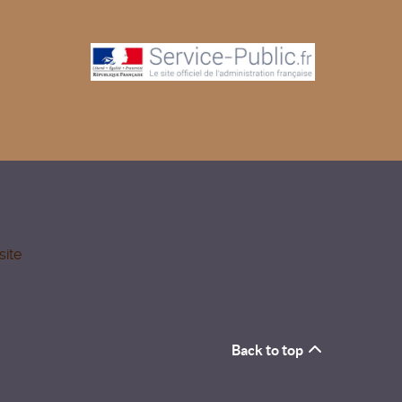
site
Back to top