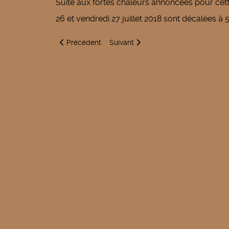
Suite aux fortes chaleurs annoncées pour cett
26 et vendredi 27 juillet 2018 sont décalées à 
Article précédent : Prévention des vols à la roulott
Article suivant : Décès du Docteur 
Précédent
Suivant