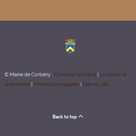
© Mairie de Corbény :
Contacter la mairie
|
contacter le
webmestre
|
Informations légales
|
Plan du site
Back to top