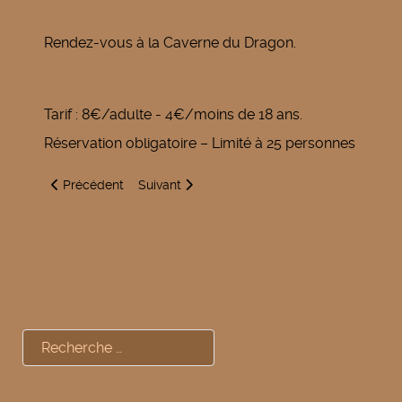
Rendez-vous à la Caverne du Dragon.
Tarif : 8€/adulte - 4€/moins de 18 ans.
Réservation obligatoire – Limité à 25 personnes
Article précédent : L’arbre lecteur
Article suivant : Rendez-vous Philo
Précédent
Suivant
Rechercher