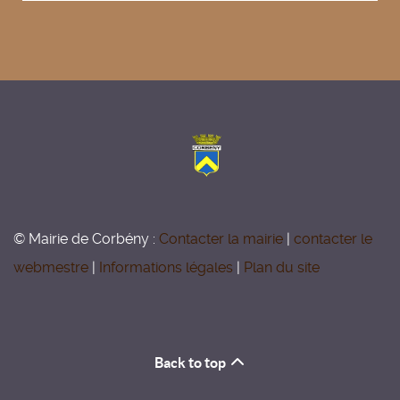
© Mairie de Corbény :
Contacter la mairie
|
contacter le
webmestre
|
Informations légales
|
Plan du site
Back to top