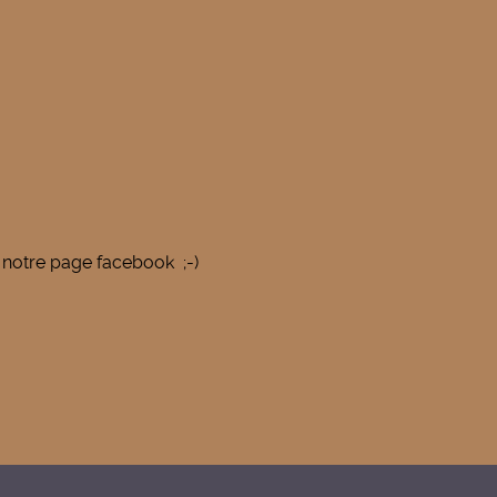
 notre page facebook ;-)
durée de prêt