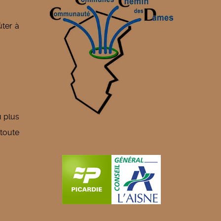
ûter à
u plus
 toute