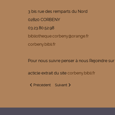
3 bis rue des remparts du Nord
02820 CORBENY
03.23.80.52.98
bibliotheque.corbeny@orange.fr
corbeny.bibli.fr
Pour nous suivre penser à nous Rejoindre sur
acticle extrait du site
corbeny.bibli.fr
Article précédent : Bibliothèque - extension de la 
Article suivant : Circuit thématique
Précédent
Suivant