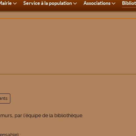
airie
Service à la population
Associations
Biblio
ants
murs, par l'équipe de la bibliothèque.
pensable) :