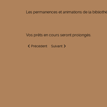
Les permanences et animations de la biblioth
Vos prêts en cours seront prolongés.
Article précédent : Horaires bibliothèque
Article suivant : Bibliothèque - Info
Précédent
Suivant