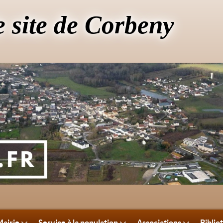
e site de Corbeny
airie
Service à la population
Associations
Biblio