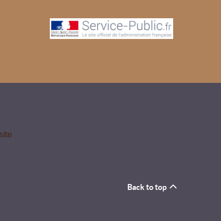
site
Back to top