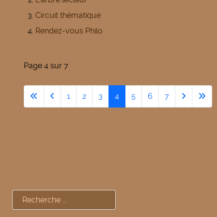
Circuit thématique
Rendez-vous Philo
Page 4 sur 7
1
2
3
4
5
6
7
Rechercher