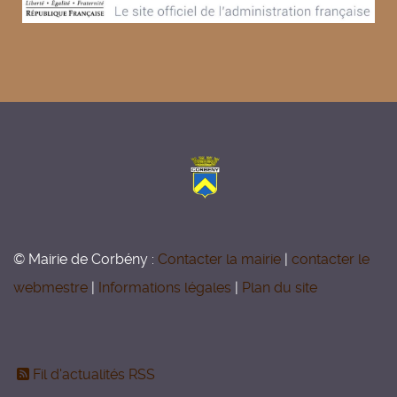
© Mairie de Corbény :
Contacter la mairie
|
contacter le
webmestre
|
Informations légales
|
Plan du site
Fil d'actualités RSS